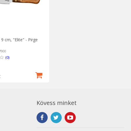
 9 cm, "Elite" - Pirge
7900
(0)
t
Kövess minket