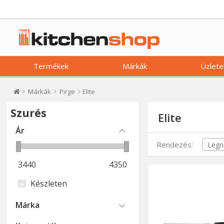
Termékek
Márkák
Üzlete
Márkák
Pirge
Elite
Szurés
Elite
Ár
Rendezés:
3440
4350
Készleten
Márka