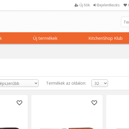
Új fiók
Bejelentkezés
k
Új termékek
KitchenShop Klub
Termékek az oldalon: