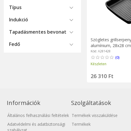
Típus
Indukció
Tapadásmentes bevonat
Szögletes grillserpen
Fedő
alumínium, 28x28 cm, 
Orange" - BRA
Kód: A281428
(0)
Készleten
26 310 Ft
Információk
Szolgáltatások
Általános felhasználási feltételek
Termékek visszaküldése
Adatvédelmi és adatbiztonsági
Termékek
szabályzat