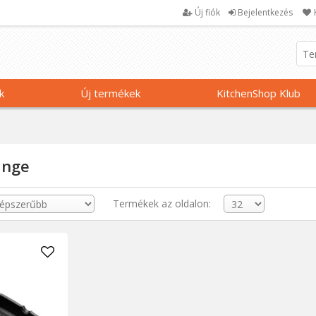
Új fiók
Bejelentkezés
k
Új termékek
KitchenShop Klub
ange
Termékek az oldalon: