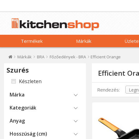
Termékek
Márkák
Üzlete
Márkák
BRA
Főzőedények - BRA
Efficient Orange
Szurés
Efficient Or
Készleten
Rendezés:
Márka
Kategoriák
Anyag
Hosszúság (cm)