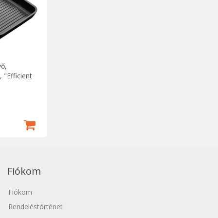
yő,
"Efficient
Fiókom
Fiókom
Rendeléstörténet