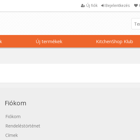
Új fiók
Bejelentkezés
k
Új termékek
KitchenShop Klub
Fiókom
Fiókom
Rendeléstörténet
Címek