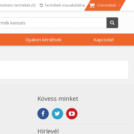
Kedvenc termékek
(0)
Termékek visszaküldése
0 termékek
Gyakori kérdések
Kapcsolat
Kövess minket
Hírlevél