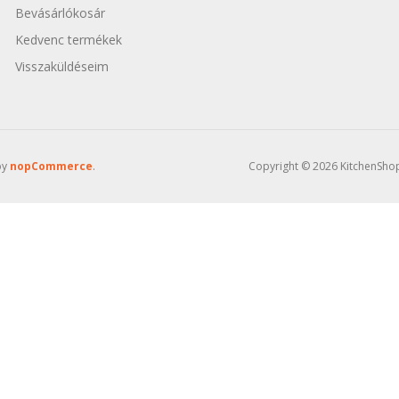
Bevásárlókosár
Kedvenc termékek
Visszaküldéseim
by
nopCommerce
.
Copyright © 2026 KitchenShop 