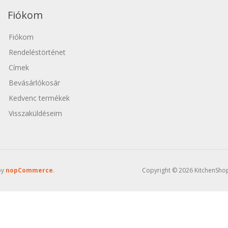
Fiókom
Fiókom
Rendeléstörténet
ához
Címek
Bevásárlókosár
Kedvenc termékek
Visszaküldéseim
by
nopCommerce
.
Copyright © 2026 KitchenShop 