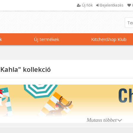
Új fiók
Bejelentkezés
k
Új termékek
KitchenShop Klub
Kahla" kollekció
Mutass többet