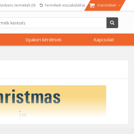
Kedvenc termékek
(0)
Termékek visszaküldése
0 termékek
Gyakori kérdések
Kapcsolat