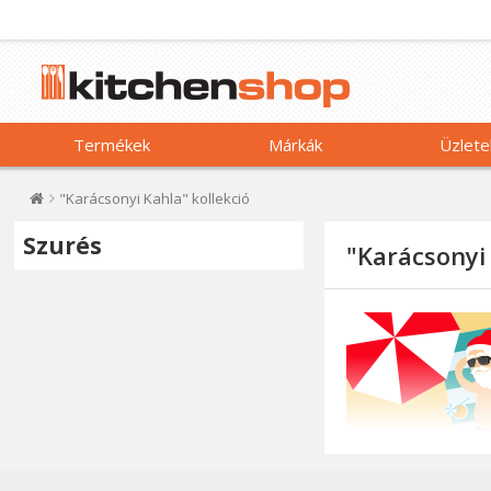
Termékek
Márkák
Üzlete
"Karácsonyi Kahla" kollekció
Szurés
"Karácsonyi 