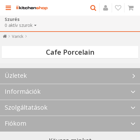
Szurés
0
aktív szurok
Varick
Cafe Porcelain
Üzletek
Információk
Szolgáltatások
Fiókom