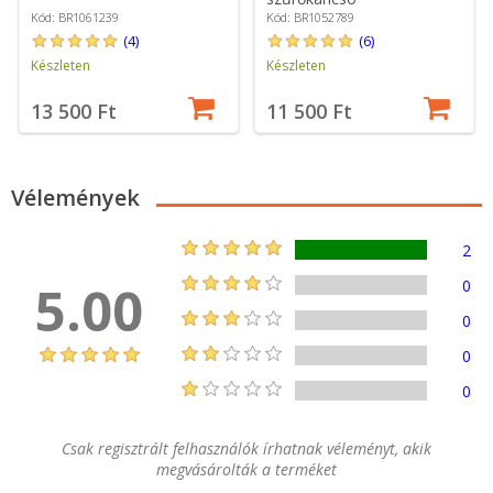
Kód: BR1061239
Kód: BR1052789
(4)
(6)
Készleten
Készleten
13 500 Ft
11 500 Ft
Vélemények
2
5.00
0
0
0
0
Csak regisztrált felhasználók írhatnak véleményt, akik
megvásárolták a terméket