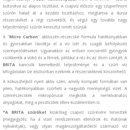
biztosítva az alapos tisztítást. A csapvíz először egy szuperfinom
szűrőn halad át a kezdeti tisztításhoz, megtartva a durva
részecskéket a régi csövekből, és végül egy további nagy
teljesítményű szűrőn keresztül ismét szűrjük.
A "
Micro Carbon
" aktívszén-részecske formula hatékonyabban
és gyorsabban távolítja el a víz ízét és szagát befolyásoló
szennyeződéseket. Ugyanakkor az erősen ioncserélő gyöngyök
csökkentik a vízkő és a fémek, például a réz és az ólom szintjét. A
BRITA
kancsók kiemelkedő teljesítménye és a szűrt víz
kifogástalan íze elsősorban ezeknek a részecskéknek köszönhető.
A kókuszhéjból nyert aktív szén, amely kompakt formában van
jelen, hatékonyabban szűrheti a nagyobb mennyiségű vizet. A
szénrészecskék mikropórusai megkötik a nemkívánatos
anyagokat, még a peszticidek elleni küzdelemben is.
*A BRITA szűrőket
kizárólag csapvíz szűrésére tervezték
(megjegyzés: ha a vizet rendszeresen ellenőrzik és ihatónak
nyilvánítják), vagy olyan magánszolgáltatóktól származó víz