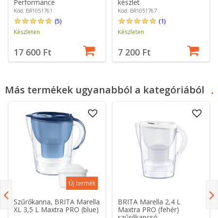
Performance
készlet
Kód: BR1051761
Kód: BR1051767
(5)
(1)
Készleten
Készleten
17 600 Ft
7 200 Ft
Más termékek ugyanabból a kategóriából
Új termék
Szűrőkanna, BRITA Marella
BRITA Marella 2,4 L
XL 3,5 L Maxtra PRO (blue)
Maxtra PRO (fehér)
szűrőkancsó