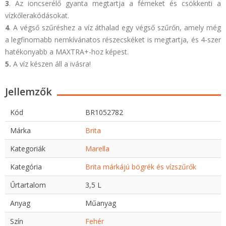
3
. Az ioncserélő gyanta megtartja a fémeket és csökkenti a
vízkőlerakódásokat.
4
. A végső szűréshez a víz áthalad egy végső szűrőn, amely még
a legfinomabb nemkívánatos részecskéket is megtartja, és 4-szer
hatékonyabb a MAXTRA+-hoz képest.
5.
A víz készen áll a ivásra!
Jellemzők
Kód
BR1052782
Márka
Brita
Kategoriák
Marella
Kategória
Brita márkájú bögrék és vízszűrők
Űrtartalom
3,5 L
Anyag
Műanyag
Szín
Fehér