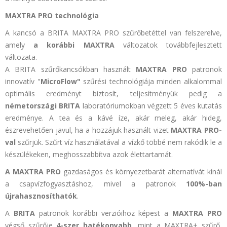
MAXTRA PRO technológia
A kancsó a BRITA MAXTRA PRO szűrőbetéttel van felszerelve,
amely
a korábbi MAXTRA
változatok
továbbfejlesztett
változata.
A BRITA szűrőkancsókban használt
MAXTRA PRO
patronok
innovatív "
MicroFlow"
szűrési technológiája minden alkalommal
optimális eredményt biztosít, teljesítményük pedig a
németországi BRITA
laboratóriumokban végzett 5 éves kutatás
eredménye.
A tea és a kávé íze, akár meleg, akár hideg,
észrevehetően javul, ha a hozzájuk használt vizet
MAXTRA PRO-
val
szűrjük. Szűrt víz használatával a vízkő többé nem rakódik le a
készülékeken, meghosszabbítva azok élettartamát.
A MAXTRA PRO
gazdaságos és környezetbarát alternatívát kínál
a csapvízfogyasztáshoz, mivel a patronok
100%-ban
újrahasznosíthatók
.
A
BRITA
patronok korábbi verzióihoz képest a
MAXTRA PRO
végső szűrője
4-szer hatékonyabb
, mint a MAXTRA+ szűrő,