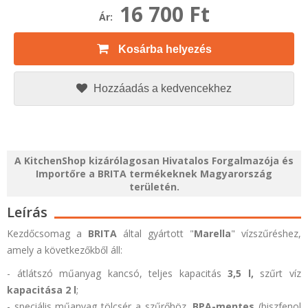
16 700 Ft
Ár:
Kosárba helyezés
Hozzáadás a kedvencekhez
A KitchenShop kizárólagosan Hivatalos Forgalmazója és
Importőre a BRITA termékeknek Magyarország
területén.
Leírás
Kezdőcsomag a
BRITA
által gyártott "
Marella
" vízszűréshez,
amely a következőkből áll:
- átlátszó műanyag kancsó, teljes kapacitás
3,5 l,
szűrt víz
kapacitása 2 l
;
- speciális műanyag tölcsér a szűrőhöz,
BPA-mentes
(biszfenol