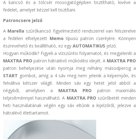
A kancsó és a tölcsér mosogatógépben tisztítható, kivéve a
fedelet, amelyet kézzel kell tisztítani.
Patroncsere jelző
A
Marella
szűrőkancsó figyelmeztető rendszerrel van felszerelve
a fedélen elhelyezett
Memo
típusú patron cseréjére. Könnyen
észrevehető és beállítható, ez egy
AUTOMATIKUS
jelző.
Hogyan működik? Figyeli a vízszűrési folyamatot, és megjeleníti a
MAXTRA PRO
patron hátralévő működési idejét. A
MAXTRA PRO
patron behelyezése után nyomja meg néhány
másodpercig a
START
gombot, amíg a 4 sáv meg nem jelenik a képernyőn, és
felváltva kétszer világít. Minden sáv egy hetet jelöl abból a
négyből, amelyben a
MAXTRA PRO
patron maximális
teljesítménnyel használható. A
MAXTRA PRO
szűrőbetét minden
heti használatának végén egy sáv eltűnik a kijelzőről, jelezve a
hátralévő élettartamot.