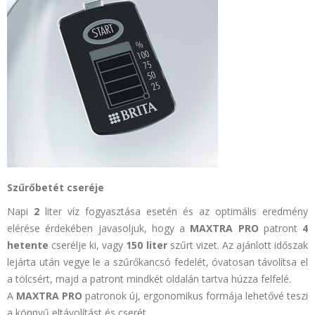
Szűrőbetét cseréje
Napi
2
liter víz fogyasztása esetén és az optimális eredmény
elérése érdekében javasoljuk, hogy a
MAXTRA PRO
patront
4
hetente
cserélje ki, vagy
150 liter
szűrt vizet. Az ajánlott időszak
lejárta után vegye le a szűrőkancsó fedelét, óvatosan távolítsa el
a tölcsért, majd a patront mindkét oldalán tartva húzza felfelé.
A
MAXTRA PRO
patronok új, ergonomikus formája lehetővé teszi
a könnyű eltávolítást és cserét.