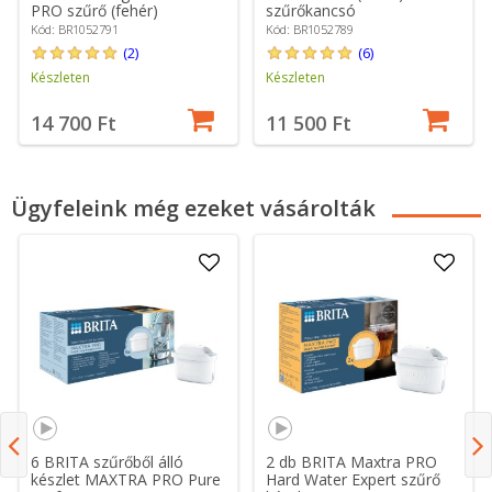
PRO szűrő (fehér)
szűrőkancsó
Kód: BR1052791
Kód: BR1052789
(2)
(6)
Készleten
Készleten
14 700 Ft
11 500 Ft
Ügyfeleink még ezeket vásárolták
6 BRITA szűrőből álló
2 db BRITA Maxtra PRO
készlet MAXTRA PRO Pure
Hard Water Expert szűrő