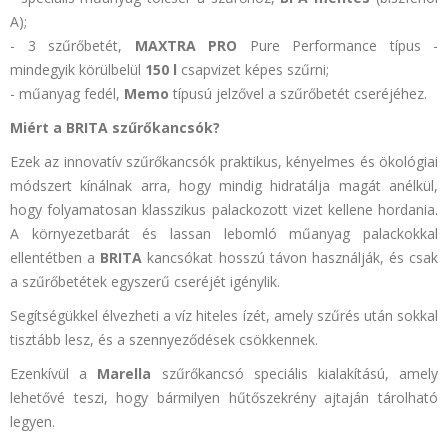
A);
- 3 szűrőbetét,
MAXTRA PRO
Pure Performance típus -
mindegyik körülbelül
150 l
csapvizet képes szűrni;
- műanyag fedél,
Memo
típusú jelzővel a szűrőbetét cseréjéhez.
Miért a BRITA szűrőkancsók?
Ezek az innovatív szűrőkancsók praktikus, kényelmes és ökológiai
módszert kínálnak arra, hogy mindig hidratálja magát anélkül,
hogy folyamatosan klasszikus palackozott vizet kellene hordania.
A környezetbarát és lassan lebomló műanyag palackokkal
ellentétben a
BRITA
kancsókat hosszú távon használják, és csak
a szűrőbetétek egyszerű cseréjét igénylik.
Segítségükkel élvezheti a víz hiteles ízét, amely szűrés után sokkal
tisztább lesz, és a szennyeződések csökkennek.
Ezenkívül a
Marella
szűrőkancsó speciális kialakítású, amely
lehetővé teszi, hogy bármilyen hűtőszekrény ajtaján tárolható
legyen.