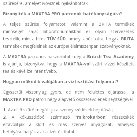
szűrésére, amelyet ivóvíznek nyilvánítottak.
Bizonyíték a MAXTRA PRO patronok hatékonyságára?
A teljes szűrési folyamatot, valamint a BRITA termékek
minőségét saját laboratóriumaikban és olyan szervezetek
tesztelik, mint a híres
TÜV SÜD
, amely tanúsította, hogy a
BRITA
termékek megfelelnek az európai
élelmiszeripari szabványoknak.
A
MAXTRA
patronok használatát még a
British Tea Academy
is ajánlja, bizonyítva, hogy a
MAXTRA-val
szűrt vízzel készített
tea és kávé íze intenzívebb.
Hogyan működik valójában a víztisztítási folyamat?
Egyszerű! Viszonylag gyors, de nem felületes eljárással, a
MAXTRA PRO
patron négy alapvető összetevőjének segítségével.
1.
Az első szűrő megállítja a szennyeződések bejutását;
2.
A kókuszdióból származó "
mikrokarbon
" részecskék
eltávolítják a klórt és más szerves anyagokat, amelyek
befolyásolhatják az ital ízét és illatát;