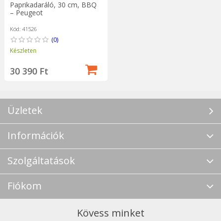
Paprikadaráló, 30 cm, BBQ
– Peugeot
Kód: 41526
(0)
Készleten
30 390 Ft
Üzletek
Információk
Szolgáltatások
Fiókom
Kövess minket