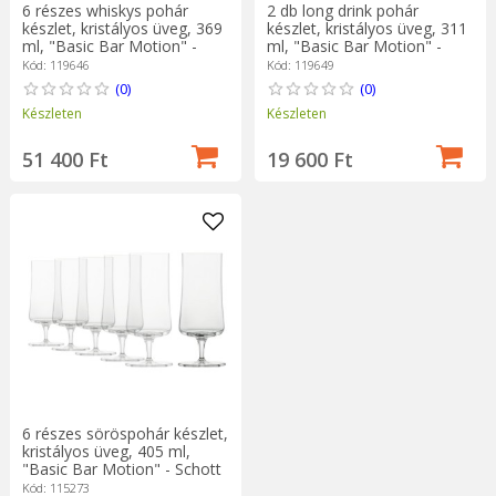
6 részes whiskys pohár
2 db long drink pohár
készlet, kristályos üveg, 369
készlet, kristályos üveg, 311
ml, "Basic Bar Motion" -
ml, "Basic Bar Motion" -
Schott Zwiesel
Schott Zwiesel
Kód: 119646
Kód: 119649
(0)
(0)
Készleten
Készleten
51 400 Ft
19 600 Ft
6 részes söröspohár készlet,
kristályos üveg, 405 ml,
"Basic Bar Motion" - Schott
Zwiesel
Kód: 115273