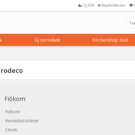
Új fiók
Bejelentkezés
k
Új termékek
KitchenShop Klub
Prodeco
Fiókom
Fiókom
Rendeléstörténet
Címek