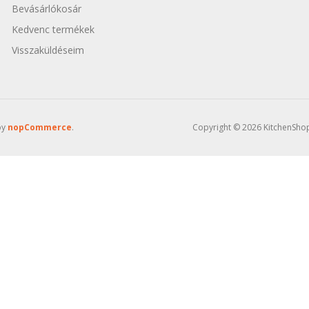
Bevásárlókosár
Kedvenc termékek
Visszaküldéseim
by
nopCommerce
.
Copyright © 2026 KitchenShop 