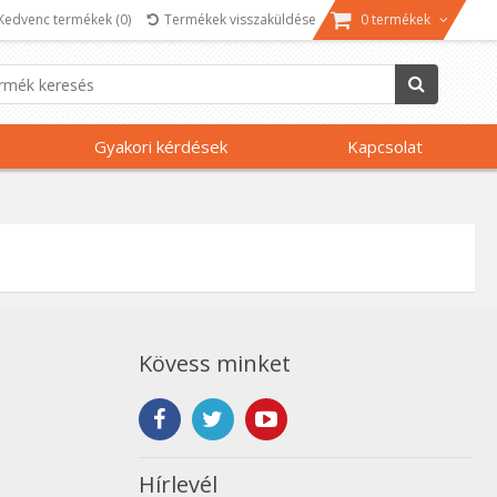
Kedvenc termékek
(0)
Termékek visszaküldése
0 termékek
Gyakori kérdések
Kapcsolat
Kövess minket
Hírlevél