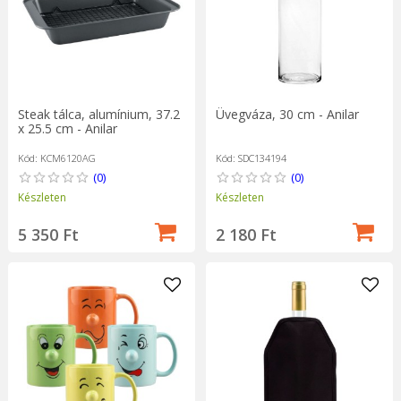
Steak tálca, alumínium, 37.2
Üvegváza, 30 cm - Anilar
x 25.5 cm - Anilar
Kód: KCM6120AG
Kód: SDC134194
(0)
(0)
Készleten
Készleten
5 350 Ft
2 180 Ft