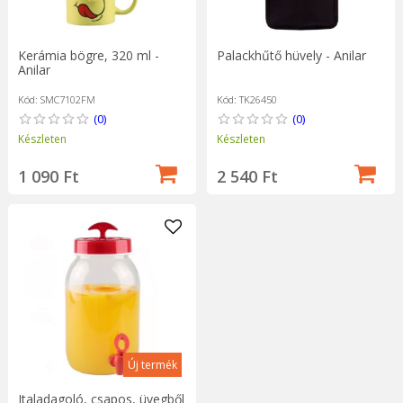
Kerámia bögre, 320 ml -
Palackhűtő hüvely - Anilar
Anilar
Kód: SMC7102FM
Kód: TK26450
(0)
(0)
Készleten
Készleten
1 090 Ft
2 540 Ft
Új termék
Italadagoló, csapos, üvegből