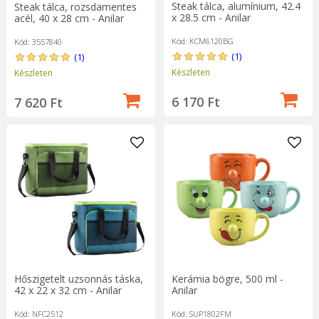
Steak tálca, alumínium, 42.4
Steak tálca, rozsdamentes
x 28.5 cm - Anilar
acél, 40 x 28 cm - Anilar
Kód: KCM6120BG
Kód: 3557840
(1)
(1)
Készleten
Készleten
6 170 Ft
7 620 Ft
Hőszigetelt uzsonnás táska,
Kerámia bögre, 500 ml -
42 x 22 x 32 cm - Anilar
Anilar
Kód: NFC2512
Kód: SUP1802FM