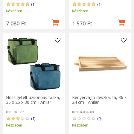
(1)
(1)
Készleten
Készleten
7 080 Ft
1 570 Ft
Hőszigetelt uzsonnás táska,
Kenyérvágó deszka, fa, 36 x
35 x 25 x 30 cm - Anilar
24 cm - Anilar
Kód: NFC2513
Kód: 46004300
(1)
(0)
Készleten
Készleten