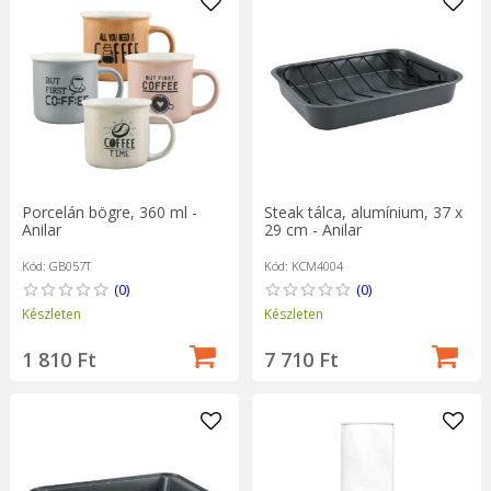
Steak tálca, alumínium, 37 x
Porcelán bögre, 360 ml -
29 cm - Anilar
Anilar
Kód: KCM4004
Kód: GB057T
(0)
(0)
Készleten
Készleten
7 710 Ft
1 810 Ft