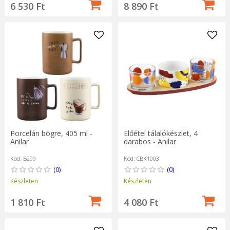
6 530 Ft
8 890 Ft
Porcelán bögre, 405 ml -
Előétel tálalókészlet, 4
Anilar
darabos - Anilar
Kód: B299
Kód: CBK1003
(0)
(0)
Készleten
Készleten
1 810 Ft
4 080 Ft