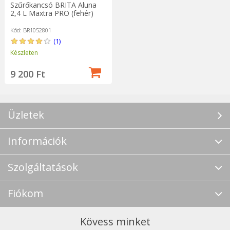
Szűrőkancsó BRITA Aluna
2,4 L Maxtra PRO (fehér)
Kód: BR1052801
(1)
Készleten
9 200 Ft
Üzletek
Információk
Szolgáltatások
Fiókom
Kövess minket