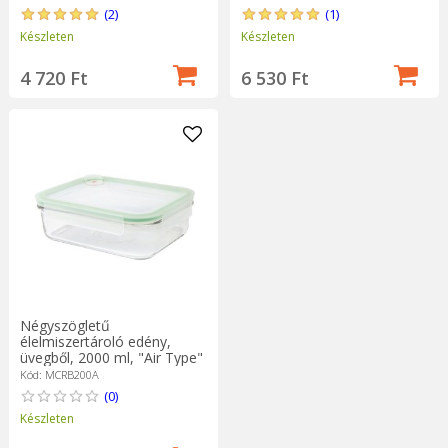
(2)
(1)
Készleten
Készleten
4 720 Ft
6 530 Ft
Négyszögletű
élelmiszertároló edény,
üvegből, 2000 ml, "Air Type"
- Glasslock
Kód: MCRB200A
(0)
Készleten