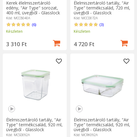
Kerek élelmiszertároló
Élelmiszertároló tartály, "Air
edény, "Air Type" sorozat,
Type" termékcsalád, 720 ml,
400 ml, üvegből - Glasslock
üvegből - Glasslock
Kód: MCCB040A
Kód: MCCD072A
(6)
(3)
Készleten
Készleten
3 310 Ft
4 720 Ft
Élelmiszertároló tartály, "Air
Élelmiszertároló tartály, "Air
Type" termékcsalád, 920 ml,
Type" termékcsalád, 920 ml,
üvegből - Glasslock
üvegből - Glasslock
Kód: MCSD092A
Kód: MCRK092A