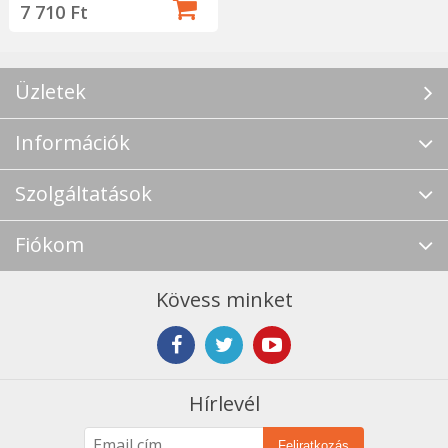
7 710 Ft
Üzletek
Információk
Szolgáltatások
Fiókom
Kövess minket
Hírlevél
Feliratkozás