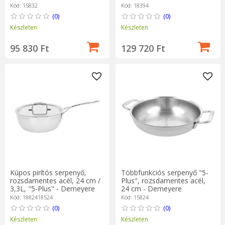
Kód: 15832
Kód: 18394
(0)
(0)
Készleten
Készleten
95 830 Ft
129 720 Ft
Kúpos pirítós serpenyő,
Többfunkciós serpenyő "5-
rozsdamentes acél, 24 cm /
Plus", rozsdamentes acél,
3,3L, "5-Plus" - Demeyere
24 cm - Demeyere
Kód: 1882418524
Kód: 15824
(0)
(0)
Készleten
Készleten