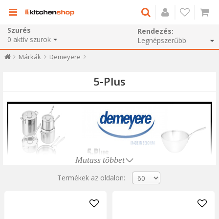
Szurés
Rendezés:
0
aktív szurok
Márkák
Demeyere
5-Plus
Mutass többet
Termékek az oldalon:
A
Demeyere
5-Plus
termékcsalád amatőr szakácsoknak és profi
szakácsoknak egyaránt szól.
5-Plus
egy egyedülálló
termékcsalád, amely egyesíti a különböző
Demeyere
sorozatok
erősségeit és garantálja a kiváló minőséget.